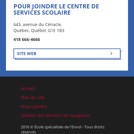
POUR JOINDRE LE CENTRE DE
SERVICES SCOLAIRE
643, avenue du Cénacle,
Québec, Québec G1E 1B3
418 666-4666
SITE WEB
Accueil
Plan du site
Nous joindre
Gestion des témoins de navigation
2016 © École spécialisée de l'Envol - Tous droits
réservés