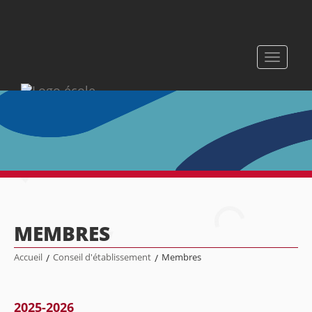
Toggle
navigati
MEMBRES
Accueil
/
Conseil d'établissement
/
Membres
2025-2026