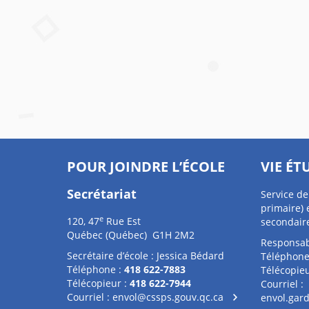
POUR JOINDRE L’ÉCOLE
VIE ÉT
Secrétariat
Service de
primaire) 
e
120, 47
Rue Est
secondair
Québec (Québec) G1H 2M2
Responsab
Secrétaire d’école : Jessica Bédard
Téléphone
Téléphone :
418 622-7883
Télécopieu
Télécopieur :
418 622-7944
Courriel :
Courriel :
envol@cssps.gouv.qc.ca
envol.gar