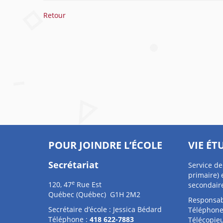
Retour
POUR JOINDRE L’ÉCOLE
VIE ÉT
Secrétariat
Service de
primaire) 
e
120, 47
Rue Est
secondair
Québec (Québec) G1H 2M2
Responsab
Secrétaire d’école : Jessica Bédard
Téléphone
Téléphone :
418 622-7883
Télécopieu