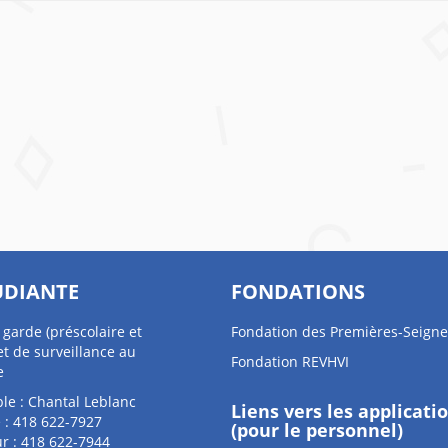
UDIANTE
FONDATIONS
 garde (préscolaire et
Fondation des Premières-Seigne
et de surveillance au
Fondation REVHVI
e
le : Chantal Leblanc
Liens vers les applicati
 : 418 622-7927
(pour le personnel)
r : 418 622-7944